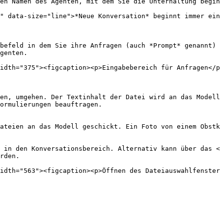
en Namen des Agenten, mit dem Sie die Unterhaltung begin
" data-size="line">*Neue Konversation* beginnt immer ein
befeld in dem Sie ihre Anfragen (auch *Prompt* genannt) 
genten.

idth="375"><figcaption><p>Eingabebereich für Anfragen</p
en, umgehen. Der Textinhalt der Datei wird an das Modell
ormulierungen beauftragen.

ateien an das Modell geschickt. Ein Foto von einem Obstk
 in den Konversationsbereich. Alternativ kann über das <
rden.
