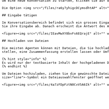
Um eine neue Konversation zu starten, klicken Sie auf d
Die Option <img src="/files/ra6y7yhigcDCymsdhtAP" alt="
## Eingabe tätigen

Im Konversationsbereich befindet sich ein grosses Einga
Sie ihre Eingabe ab. Danach erscheint die Antwort des A
<figure><img src="/files/IEavMwXY8bvFs6EQrajE" alt="" w
## Hochladen von Dateien

Die meisten Agenten können mit Dateien, die Sie hochlad
stellen, eine Zusammenfassung erstellen lassen oder Umf
{% hint style="info" %}

Es wird nur der textbasierte Inhalt der hochgeladenen D
{% endhint %}

Um Dateien hochzuladen, ziehen Sie die gewünschte Datei
size="line">-Symbol ein Dateiauswahlfenster geöffnet we