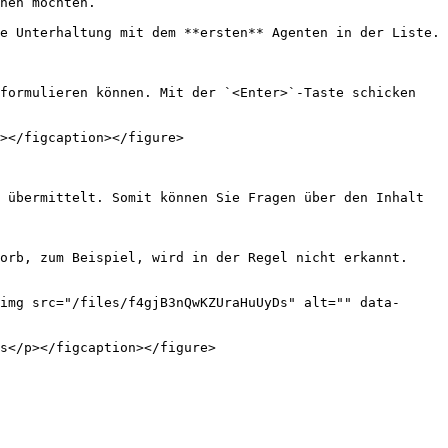
nen möchten.

e Unterhaltung mit dem **ersten** Agenten in der Liste.

formulieren können. Mit der `<Enter>`-Taste schicken 
></figcaption></figure>

 übermittelt. Somit können Sie Fragen über den Inhalt 
orb, zum Beispiel, wird in der Regel nicht erkannt.

img src="/files/f4gjB3nQwKZUraHuUyDs" alt="" data-