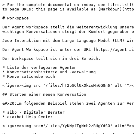
> For the complete documentation index, see [llms.txt](
to page URLs; this page is available as [Markdown](http
# Workspace

Der Agent Workspace stellt die Weiterentwicklung unsere
wichtigen Konversationen steigt der Komfort gegenüber e
Jede Interaktion mit dem Large-Language-Model (LLM) wir
Der Agent Workspace ist unter der URL [https://agent.ai
Der Workspace teilt sich in drei Bereich:

* Liste der verfügbaren Agenten

* Konversationshistorie und -verwaltung

* Konversationsbereich

<figure><img src="/files/hT2pSClUxOkzoMm6G8n6" alt=""><
## Starten einer neuen Konversation

&#x20;Im folgenden Beispiel stehen zwei Agenten zur Ver
* aibo - Digitaler Berater

* aiaibot Help-Center

<figure><img src="/files/YyNNyfTgNch2zRHgYdSO" alt=""><