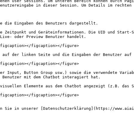
enen User Sessions. Um unteren Bereich können durch Pagi
enutzereingabe in dieser Session. Um Details im rechten 
e die Eingaben des Benutzers dargestellt.

e Zeitpunkt und Geräteinformationen. Die UID und Start-S
Live- oder Preview Benutzer handelt.

figcaption></figcaption></figure>

 auf der linken Seite und die Eingaben der Benutzer auf 
figcaption></figcaption></figure>

er Input, Button Group usw.) sowie die verwendete Variab
 Benutzer mit dem Chatbot interagiert hat.

visuellen Elemente aus dem Chatbot angezeigt (z.B. das S
figcaption></figcaption></figure>

n Sie in unserer [Datenschutzerklärung](https://www.aiai