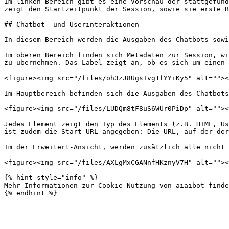
Im linken Bereich gibt es eine Vorschau der stattgefund
zeigt den Startzeitpunkt der Session, sowie sie erste B
## Chatbot- und Userinteraktionen

In diesem Bereich werden die Ausgaben des Chatbots sowi
Im oberen Bereich finden sich Metadaten zur Session, wi
zu übernehmen. Das Label zeigt an, ob es sich um einen 
<figure><img src="/files/oh3zJ8UgsTvg1fYYiKy5" alt=""><
Im Hauptbereich befinden sich die Ausgaben des Chatbots
<figure><img src="/files/LUDQm8tF8uS6WUr0PiDp" alt=""><
Jedes Element zeigt den Typ des Elements (z.B. HTML, Us
ist zudem die Start-URL angegeben: Die URL, auf der der
Im der Erweitert-Ansicht, werden zusätzlich alle nicht 
<figure><img src="/files/AXLgMxCGANnfHKznyV7H" alt=""><
{% hint style="info" %}

Mehr Informationen zur Cookie-Nutzung von aiaibot finde