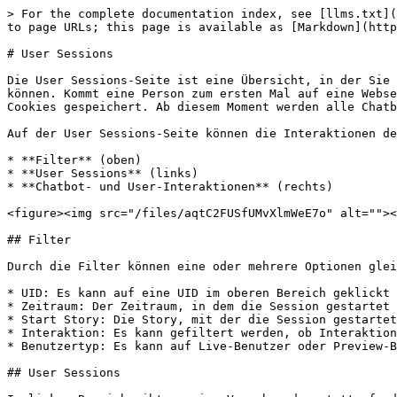
> For the complete documentation index, see [llms.txt](
to page URLs; this page is available as [Markdown](http
# User Sessions

Die User Sessions-Seite ist eine Übersicht, in der Sie 
können. Kommt eine Person zum ersten Mal auf eine Webse
Cookies gespeichert. Ab diesem Moment werden alle Chatb
Auf der User Sessions-Seite können die Interaktionen de
* **Filter** (oben)

* **User Sessions** (links)

* **Chatbot- und User-Interaktionen** (rechts)

<figure><img src="/files/aqtC2FUSfUMvXlmWeE7o" alt=""><
## Filter

Durch die Filter können eine oder mehrere Optionen glei
* UID: Es kann auf eine UID im oberen Bereich geklickt 
* Zeitraum: Der Zeitraum, in dem die Session gestartet 
* Start Story: Die Story, mit der die Session gestartet
* Interaktion: Es kann gefiltert werden, ob Interaktion
* Benutzertyp: Es kann auf Live-Benutzer oder Preview-B
## User Sessions
