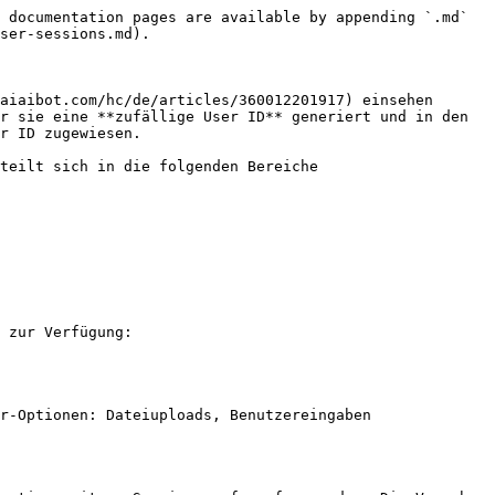
 documentation pages are available by appending `.md` 
ser-sessions.md).

aiaibot.com/hc/de/articles/360012201917) einsehen 
r sie eine **zufällige User ID** generiert und in den 
r ID zugewiesen.

teilt sich in die folgenden Bereiche

 zur Verfügung:

r-Optionen: Dateiuploads, Benutzereingaben
