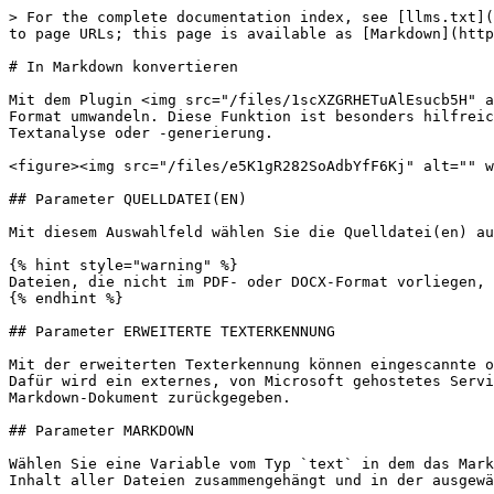
> For the complete documentation index, see [llms.txt](
to page URLs; this page is available as [Markdown](http
# In Markdown konvertieren

Mit dem Plugin <img src="/files/1scXZGRHETuAlEsucb5H" a
Format umwandeln. Diese Funktion ist besonders hilfreic
Textanalyse oder -generierung.

<figure><img src="/files/e5K1gR282SoAdbYfF6Kj" alt="" w
## Parameter QUELLDATEI(EN)

Mit diesem Auswahlfeld wählen Sie die Quelldatei(en) au
{% hint style="warning" %}

Dateien, die nicht im PDF- oder DOCX-Format vorliegen, 
{% endhint %}

## Parameter ERWEITERTE TEXTERKENNUNG

Mit der erweiterten Texterkennung können eingescannte o
Dafür wird ein externes, von Microsoft gehostetes Servi
Markdown-Dokument zurückgegeben.

## Parameter MARKDOWN

Wählen Sie eine Variable vom Typ `text` in dem das Mark