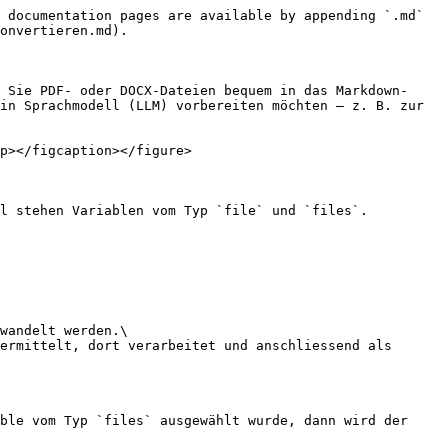
 documentation pages are available by appending `.md` 
onvertieren.md).

 Sie PDF- oder DOCX-Dateien bequem in das Markdown-
in Sprachmodell (LLM) vorbereiten möchten – z. B. zur 
p></figcaption></figure>

l stehen Variablen vom Typ `file` und `files`.

wandelt werden.\

ermittelt, dort verarbeitet und anschliessend als 
ble vom Typ `files` ausgewählt wurde, dann wird der 