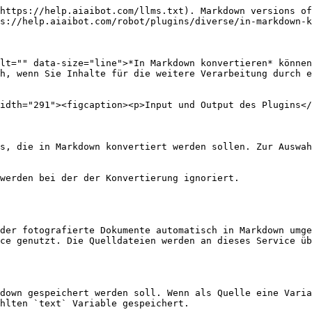
https://help.aiaibot.com/llms.txt). Markdown versions of
s://help.aiaibot.com/robot/plugins/diverse/in-markdown-k
lt="" data-size="line">*In Markdown konvertieren* können
h, wenn Sie Inhalte für die weitere Verarbeitung durch e
idth="291"><figcaption><p>Input und Output des Plugins</
s, die in Markdown konvertiert werden sollen. Zur Auswah
werden bei der der Konvertierung ignoriert.

der fotografierte Dokumente automatisch in Markdown umge
ce genutzt. Die Quelldateien werden an dieses Service üb
down gespeichert werden soll. Wenn als Quelle eine Varia