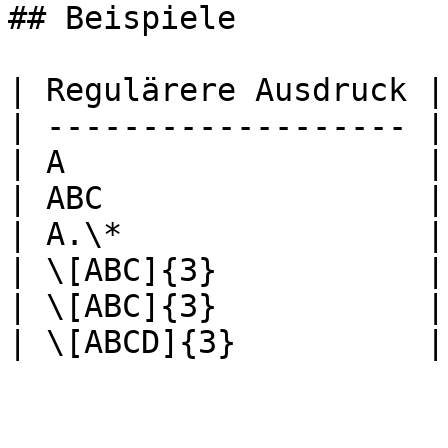
## Beispiele

| Regulärere Ausdruck |
| ------------------- |
| A                   |
| ABC                 |
| A.\*                |
| \[ABC]{3}           |
| \[ABC]{3}           |